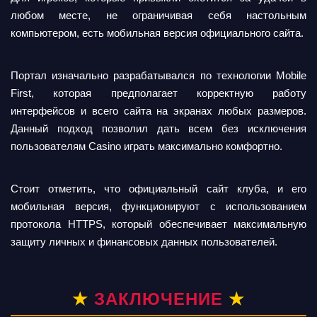
любом месте, не ограничивая себя настольным
компьютером, есть мобильная версия официального сайта.
Портал изначально разрабатывался по технологии Mobile
First, которая предполагает корректную работу
интерфейсов и всего сайта на экранах любых размеров.
Данный подход позволил дать всем без исключения
пользователям Casino играть максимально комфортно.
Стоит отметить, что официальный сайт клуба, и его
мобильная версия, функционируют с использованием
протокола HTTPS, который обеспечивает максимальную
защиту личных и финансовых данных пользователей.
ЗАКЛЮЧЕНИЕ