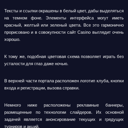
Тексты и ссылки окрашены в белый цвет, дабы выделяться
на темном фоне. Элементы интерфейса могут иметь
красный, желтый или зеленый цвета. Все это гармонично
прорисовано и в совокупности сайт Casino выглядит очень
хорошо.
К тому же, подобная цветовая схема позволяет играть без
усталости для глаз даже ночью.
В верхней части портала расположен логотип клуба, кнопки
входа и регистрации, вызова справки.
Немного ниже расположены рекламные баннеры,
размещенные по технологии слайдеров. Их основной
задачей является анонсирование текущих и грядущих
турниров и акций.